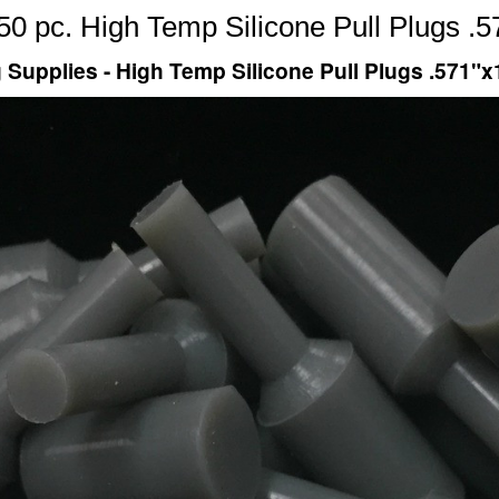
50 pc. High Temp Silicone Pull Plugs .5
Supplies - High Temp Silicone Pull Plugs .571"x1