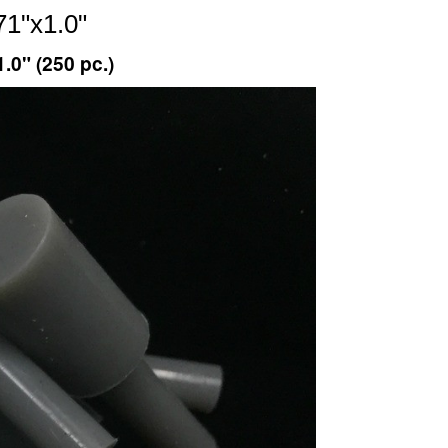
71"x1.0"
.0" (250 pc.)